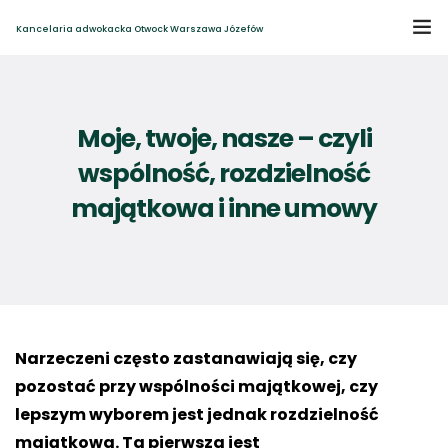
Kancelaria adwokacka Otwock Warszawa Józefów
Home
Moje, twoje, nasze – czyli
O kancelarii
wspólność, rozdzielność
Zakres spraw
majątkowa i inne umowy
Blog i aktualności
Kontakt
Narzeczeni często zastanawiają się, czy
pozostać przy wspólności majątkowej, czy
lepszym wyborem jest jednak rozdzielność
majątkowa. Ta pierwsza jest