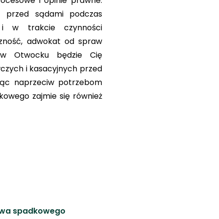
ocesowe i opinie prawne.
ć przed sądami podczas
i w trakcie czynności
eczność, adwokat od spraw
j w Otwocku będzie Cię
zych i kasacyjnych przed
ząc naprzeciw potrzebom
kowego zajmie się również
rawa spadkowego