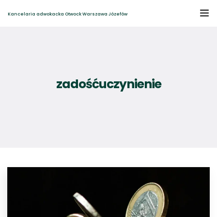
Kancelaria adwokacka Otwock Warszawa Józefów
Home
O kancelarii
zadośćuczynienie
Zakres spraw
Blog i aktualności
Kontakt